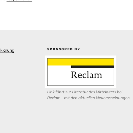
SPONSORED BY
klärung
|
Link führt zur Literatur des Mittelalters bei
Reclam – mit den aktuellen Neuerscheinungen