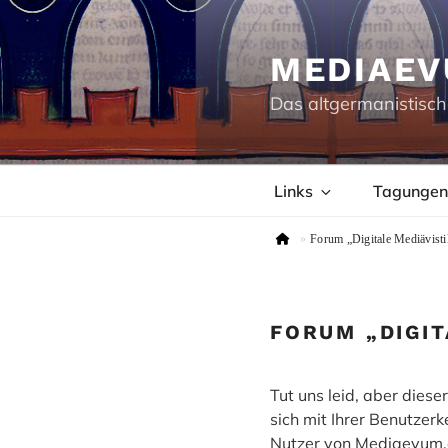
Zum
Inhalt
springen
MEDIAEV
Das altgermanistisch
Links
Tagungen
»
Forum „Digitale Mediävisti
FORUM „DIGIT
Tut uns leid, aber dies
sich mit Ihrer Benutze
Nutzer von Mediaevum