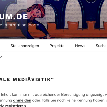
UM.DE
e Informationsportal
Stellenanzeigen
Projekte
News
Suche
k“
ALE MEDIÄVISTIK“
er Inhalt kann nur mit ausreichender Berechtigung angezeigt
rkennung
anmelden
oder, falls Sie noch keine Kennung haben, 
.de
registrieren
.