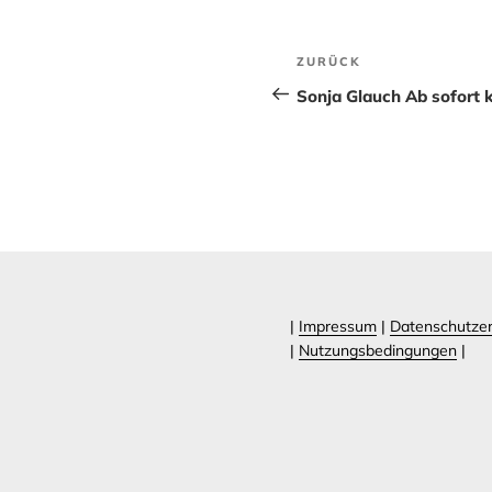
Beitragsnavig
Vorheriger
ZURÜCK
Beitrag
Sonja Glauch Ab sofort 
|
Impressum
|
Datenschutzer
|
Nutzungsbedingungen
|