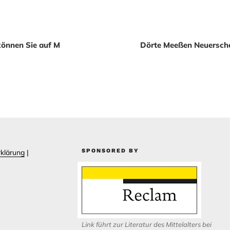
ation
können Sie auf M
Dörte Meeßen Neuersche
SPONSORED BY
klärung
|
Link führt zur Literatur des Mittelalters bei