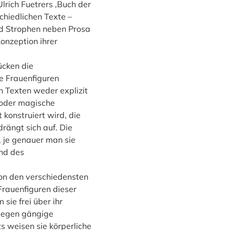
lrich Fuetrers ‚Buch der
chiedlichen Texte –
d Strophen neben Prosa
Konzeption ihrer
ücken die
se Frauenfiguren
en Texten weder explizit
e oder magische
 konstruiert wird, die
drängt sich auf. Die
, je genauer man sie
nd des
von den verschiedensten
Frauenfiguren dieser
sie frei über ihr
 gegen gängige
s weisen sie körperliche