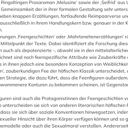
ingoltingen Prosaroman ‚Melusine‘ sowie der ‚Seifrid‘ aus U
 Gemeinsamkeit der in ihrer formalen Gestaltung sehr unters
eben knappen Erzählungen, fortlaufende Reimpaarverse un
t ausschließlich in ihrem Handlungskern bzw. genauer in der 
n.
chnungen ‚Feengeschichten‘ oder ‚Mahrtenehenerzählungen‘ r
Mittelpunkt der Texte. Dabei identifiziert die Forschung die
n auch als depotenzierte –, obwohl sie in den mittelalterlich
zeichnet sind noch feenspezifische Attribute wie Zauberkräft
s in ihnen jedoch eine besondere Konzeption von Weiblichkeit
n‘, zauberkundigen Fee der höfischen Klassik unterscheidet, 
en Strategie, die dazu führt, dass die Feenfiguren außerdem
chwommenere Konturen zu bekommen scheinen, ist Gegensta
Figuren sind auch die Protagonistinnen der Feengeschichten 
o unterscheiden sie sich von anderen literarischen höfischen 
 dass sie sich über soziale Konventionen hinwegsetzen, indem 
exueller Hinsicht über ihren Körper verfügen können und so
emodelle oder auch die Sexualmoral verstoßen. Andererseit