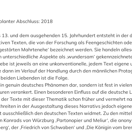
eplanter Abschluss: 2018
13. und dem ausgehenden 15. Jahrhundert entsteht in der d
tiven Texten, die von der Forschung als Feengeschichten od
estörten Mahrtenehe‘ bezeichnet werden. Sie handeln alles
 unterschiedliche Aspekte als ‚wundersam‘ gekennzeichneten
iebe ist jeweils an eine unkonventionelle, jedem Text eigene
e dann im Verlauf der Handlung durch den männlichen Prota
 beiden Liebenden ist die Folge.
kein genuin deutsches Phänomen dar, sondern ist fest in viel
en verankert. Einen besonderen Einfluss auf die deutsche Lit
der Texte mit dieser Thematik schon früher und vermehrt na
hreiten in der Ausgestaltung dieses Narrativs jedoch eigen
t ausschließlich den deutschen Texten widmet. Zu den mittel
 Konrads von Würzburg ‚Partonopier und Meliur‘, die anony
berg‘, der ‚Friedrich von Schwaben‘ und ‚Die Königin vom bre