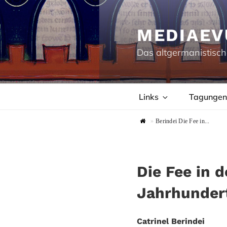
Zum
Inhalt
springen
MEDIAEV
Das altgermanistisch
Links
Tagungen
»
Berindei Die Fee in...
Die Fee in d
Jahrhunder
Catrinel Berindei