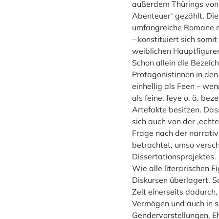
außerdem Thürings von R
Abenteuer‘ gezählt. Die
umfangreiche Romane n
– konstituiert sich somi
weiblichen Hauptfigure
Schon allein die Bezei
Protagonistinnen in den 
einhellig als Feen – wen
als feine, feye o. ä. be
Artefakte besitzen. Das
sich auch von der ‚echte
Frage nach der narrativ
betrachtet, umso vers
Dissertationsprojektes.
Wie alle literarischen 
Diskursen überlagert. S
Zeit einerseits dadurch,
Vermögen und auch in s
Gendervorstellungen, Eh