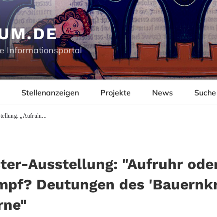
UM.DE
e Informationsportal
Stellenanzeigen
Projekte
News
Suche
llung: „Aufruhr...
ter-Ausstellung: "Aufruhr ode
mpf? Deutungen des 'Bauernkr
rne"