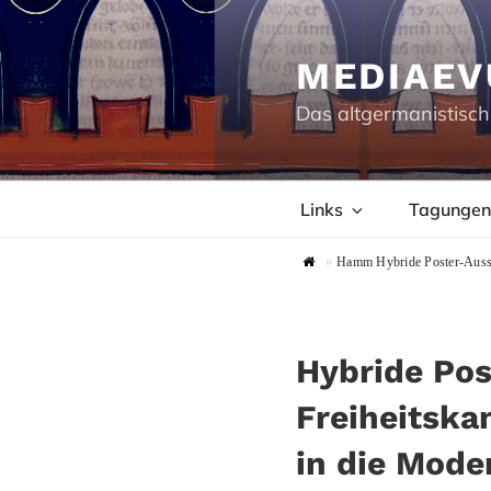
Zum
Inhalt
springen
MEDIAEV
Das altgermanistisch
Links
Tagungen
»
Hamm Hybride Poster-Ausste
Hybride Pos
Freiheitska
in die Mode