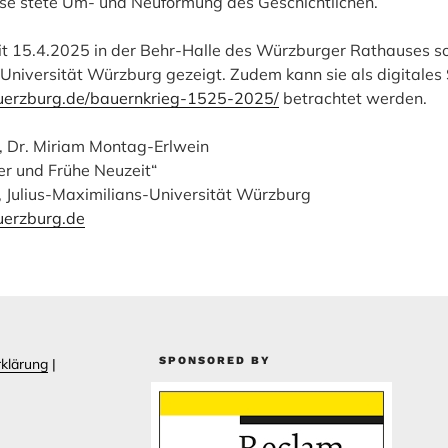
ese stete Um- und Neuformung des Geschichtlichen.
eit 15.4.2025 in der Behr-Halle des Würzburger Rathauses s
Universität Würzburg gezeigt. Zudem kann sie als digitales S
uerzburg.de/bauernkrieg-1525-2025/
betrachtet werden.
, Dr. Miriam Montag-Erlwein
ter und Frühe Neuzeit“
, Julius-Maximilians-Universität Würzburg
uerzburg.de
SPONSORED BY
klärung
|