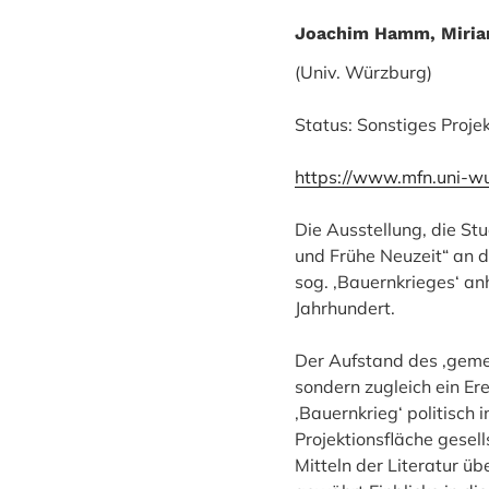
Joachim Hamm, Miria
(Univ. Würzburg)
Status: Sonstiges Proje
https://www.mfn.uni-w
Die Ausstellung, die St
und Frühe Neuzeit“ an 
sog. ‚Bauernkrieges‘ an
Jahrhundert.
Der Aufstand des ‚geme
sondern zugleich ein Er
‚Bauernkrieg‘ politisch 
Projektionsfläche gesel
Mitteln der Literatur üb