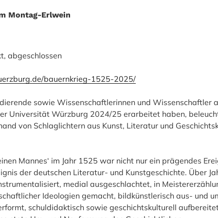
m Montag-Erlwein
kt, abgeschlossen
uerzburg.de/bauernkrieg-1525-2025/
udierende sowie Wissenschaftlerinnen und Wissenschaftler a
der Universität Würzburg 2024/25 erarbeitet haben, beleuch
hand von Schlaglichtern aus Kunst, Literatur und Geschichtsk
inen Mannes‘ im Jahr 1525 war nicht nur ein prägendes Erei
eignis der deutschen Literatur- und Kunstgeschichte. Über J
instrumentalisiert, medial ausgeschlachtet, in Meistererzähl
lschaftlicher Ideologien gemacht, bildkünstlerisch aus- und u
erformt, schuldidaktisch sowie geschichtskulturell aufbereite