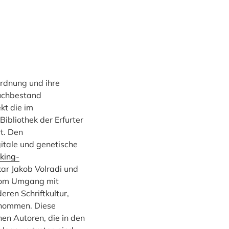
sordnung und ihre
Buchbestand
kt die im
ibliothek der Erfurter
t. Den
itale und genetische
king-
kar Jakob Volradi und
d vom Umgang mit
eren Schriftkultur,
genommen. Diese
en Autoren, die in den