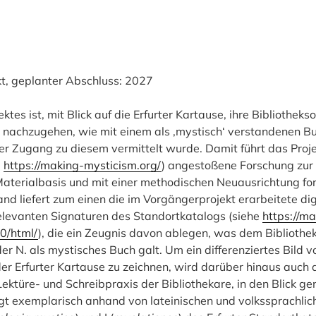
kt, geplanter Abschluss: 2027
tes ist, mit Blick auf die Erfurter Kartause, ihre Bibliothek
e nachzugehen, wie mit einem als ‚mystisch‘ verstandenen 
 Zugang zu diesem vermittelt wurde. Damit führt das Proje
e
https://making-mysticism.org/
) angestoßene Forschung zur B
Materialbasis und mit einer methodischen Neuausrichtung for
 liefert zum einen die im Vorgängerprojekt erarbeitete dig
relevanten Signaturen des Standortkatalogs (siehe
https://ma
.0/html/
), die ein Zeugnis davon ablegen, was dem Bibliothe
er N. als mystisches Buch galt. Um ein differenziertes Bil
er Erfurter Kartause zu zeichnen, wird darüber hinaus auch d
ektüre- und Schreibpraxis der Bibliothekare, in den Blick 
gt exemplarisch anhand von lateinischen und volkssprachlich