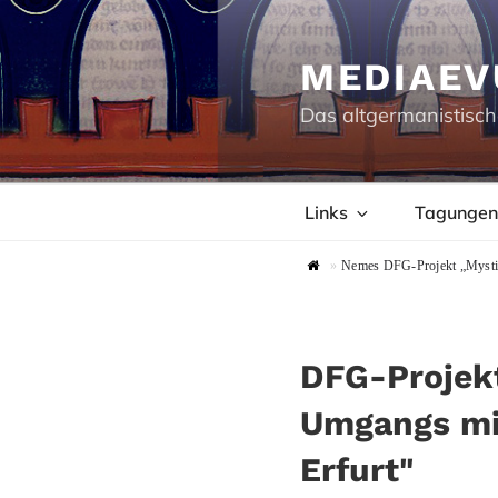
Zum
Inhalt
springen
MEDIAEV
Das altgermanistisch
Links
Tagungen
»
Nemes DFG-Projekt „Mystik 
DFG-Projekt
Umgangs mit
Erfurt"