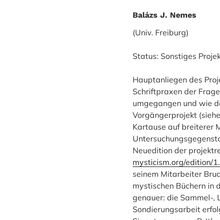
Balázs J. Nemes
(Univ. Freiburg)
Status: Sonstiges Proje
Hauptanliegen des Projek
Schriftpraxen der Frag
umgegangen und wie der
Vorgängerprojekt (sieh
Kartause auf breiterer 
Untersuchungsgegenstand
Neuedition der projekt
mysticism.org/edition/1
seinem Mitarbeiter Brud
mystischen Büchern in d
genauer: die Sammel-, L
Sondierungsarbeit erfol