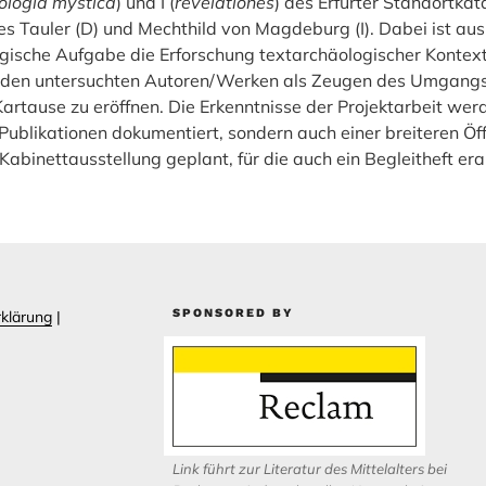
ologia mystica
) und I (
revelationes
) des Erfurter Standortkat
es Tauler (D) und Mechthild von Magdeburg (I). Dabei ist au
logische Aufgabe die Erforschung textarchäologischer Kontext
u den untersuchten Autoren/Werken als Zeugen des Umgangs
Kartause zu eröffnen. Die Erkenntnisse der Projektarbeit wer
Publikationen dokumentiert, sondern auch einer breiteren Öff
Kabinettausstellung geplant, für die auch ein Begleitheft era
SPONSORED BY
klärung
|
Link führt zur Literatur des Mittelalters bei