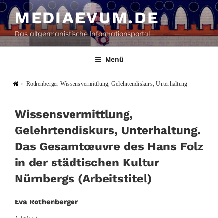
Zum
MEDIAEVUM.DE
Inhalt
springen
Das altgermanistische Informationsportal
Menü
»
Rothenberger Wissensvermittlung, Gelehrtendiskurs, Unterhaltung
Wissensvermittlung,
Gelehrtendiskurs, Unterhaltung.
Das Gesamtœuvre des Hans Folz
in der städtischen Kultur
Nürnbergs (Arbeitstitel)
Eva Rothenberger