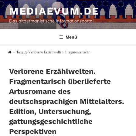
Zum
MEDIAEVUM.DE
Inhalt
springen
Das altgermanistische Informationsportal
Menü
»
Tanguy Verlorene Erzählwelten. Fragmentarisch...
Verlorene Erzählwelten.
Fragmentarisch überlieferte
Artusromane des
deutschsprachigen Mittelalters.
Edition, Untersuchung,
gattungsgeschichtliche
Perspektiven