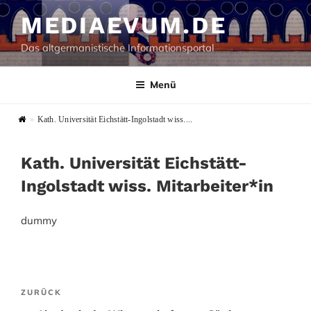
Zum
MEDIAEVUM.DE
Inhalt
springen
Das altgermanistische Informationsportal
Menü
»
Kath. Universität Eichstätt-Ingolstadt wiss....
Kath. Universität Eichstätt-
Ingolstadt wiss. Mitarbeiter*in
dummy
Beitragsnavigation
Vorheriger
ZURÜCK
Beitrag