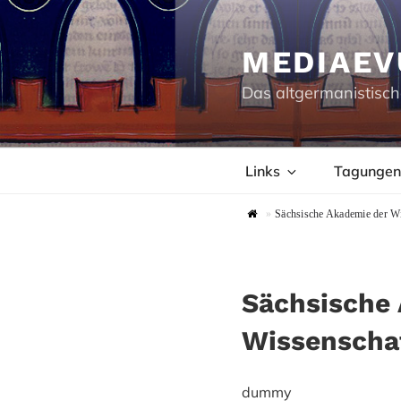
Zum
Inhalt
springen
MEDIAEV
Das altgermanistisch
Links
Tagungen
»
Sächsische Akademie der Wi
Sächsische 
Wissenschaf
dummy