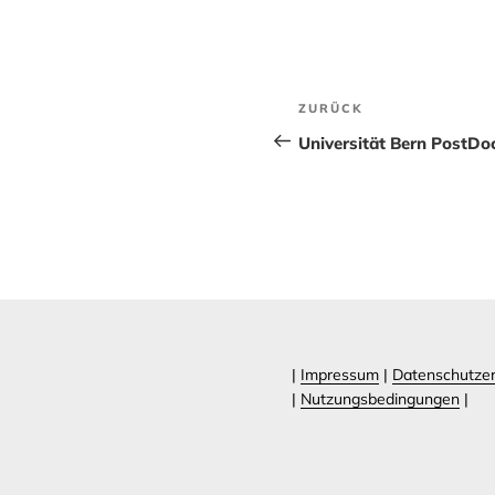
Beitragsnavig
Vorheriger
ZURÜCK
Beitrag
Universität Bern PostDo
|
Impressum
|
Datenschutzer
|
Nutzungsbedingungen
|