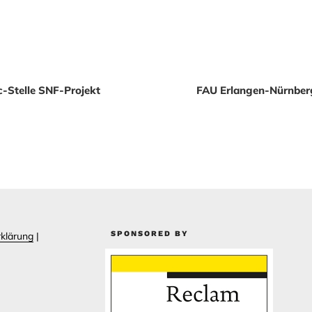
ation
c-Stelle SNF-Projekt
FAU Erlangen-Nürnber
SPONSORED BY
klärung
|