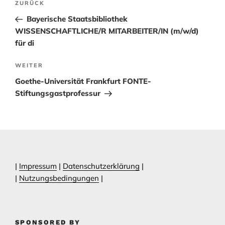
Vorheriger
ZURÜCK
Beitrag
Bayerische Staatsbibliothek
WISSENSCHAFTLICHE/R MITARBEITER/IN (m/w/d)
für di
Nächster
WEITER
Beitrag
Goethe-Universität Frankfurt FONTE-
Stiftungsgastprofessur
|
Impressum
|
Datenschutzerklärung
|
|
Nutzungsbedingungen
|
SPONSORED BY