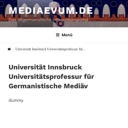
Zum
MEDIAEVUM.DE
Inhalt
springen
Das altgermanistische Informationsportal
Menü
»
Universität Innsbruck Universitätsprofessur für...
Universität Innsbruck
Universitätsprofessur für
Germanistische Mediäv
dummy
Beitragsnavigation