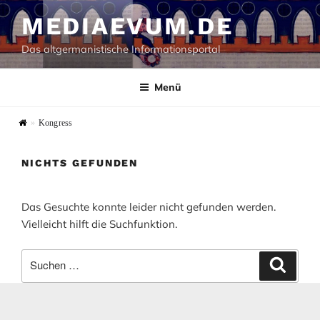
Zum
MEDIAEVUM.DE
Inhalt
springen
Das altgermanistische Informationsportal
Menü
»
Kongress
NICHTS GEFUNDEN
Das Gesuchte konnte leider nicht gefunden werden.
Vielleicht hilft die Suchfunktion.
Suchen
Suche
nach: