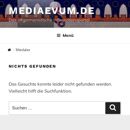
Zum
MEDIAEVUM.DE
Inhalt
springen
Das altgermanistische Informationsportal
Menü
»
Mittelalter
NICHTS GEFUNDEN
Das Gesuchte konnte leider nicht gefunden werden.
Vielleicht hilft die Suchfunktion.
Suchen
Suche
nach: