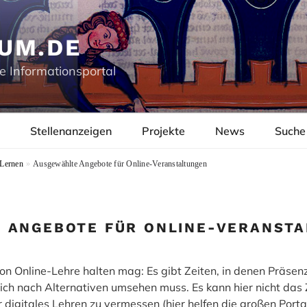
UM.DE
e Informationsportal
Stellenanzeigen
Projekte
News
Suche
 Lernen
»
Ausgewählte Angebote für Online-Veranstaltungen
 ANGEBOTE FÜR ONLINE-VERANST
n Online-Lehre halten mag: Es gibt Zeiten, in denen Präsen
ich nach Alternativen umsehen muss. Es kann hier nicht das Zi
r digitales Lehren zu vermessen (hier helfen die großen Porta