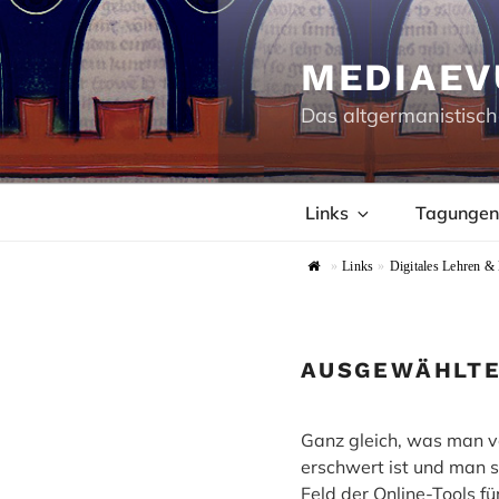
Zum
Inhalt
springen
MEDIAEV
Das altgermanistisch
Links
Tagungen
»
Links
»
Digitales Lehren &
AUSGEWÄHLTE
Ganz gleich, was man vo
erschwert ist und man s
Feld der Online-Tools fü