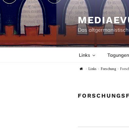
Zum
Inhalt
springen
MEDIAEV
Das altgermanistisch
Links
Tagungen
»
Links
»
Forschung
»
Forsc
FORSCHUNGS