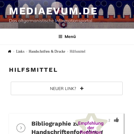
Zum
MEDIAEVUM.DE
Inhalt
springen
Das altgermanistische Informationsportal
Menü
»
Links
»
Handschriften & Drucke
»
Hilfsmittel
HILFSMITTEL
NEUER LINK?
2
Bibliographie zur
Handschriftenforschung