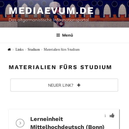
Zum
MEDIAEVUM.DE
Inhalt
springen
Das altgermanistische Informationsportal
Menü
»
Links
»
Studium
»
Materialien fürs Studium
MATERIALIEN FÜRS STUDIUM
NEUER LINK?
1
Lerneinheit
Mittelhochdeutsch (Bonn)