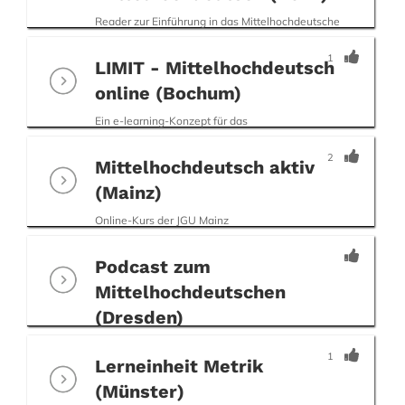
Reader zur Einführung in das Mittelhochdeutsche
1
LIMIT - Mittelhochdeutsch
online (Bochum)
Ein e-learning-Konzept für das
Mittelhochdeutsche
2
Mittelhochdeutsch aktiv
(Mainz)
Online-Kurs der JGU Mainz
Podcast zum
Mittelhochdeutschen
(Dresden)
sprachgeschichtlicher Podcast von Prof.
1
Alexander Lasch, TU Dresden
Lerneinheit Metrik
(Münster)