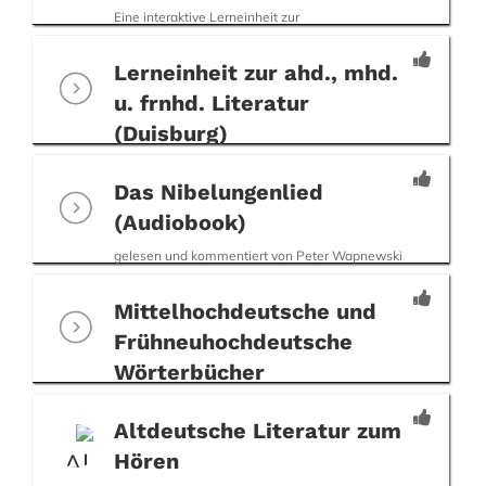
Eine interaktive Lerneinheit zur
mittelhochdeutschen Metrik
Lerneinheit zur ahd., mhd.
u. frnhd. Literatur
(Duisburg)
Audio-Lerneinheit zu ausgewählten alt- und
mittelhochdeutschen Texten
Das Nibelungenlied
(Audiobook)
gelesen und kommentiert von Peter Wapnewski
Mittelhochdeutsche und
Frühneuhochdeutsche
Wörterbücher
Wörterbücher und Nachschlagewerke (Uni Trier)
Altdeutsche Literatur zum
Hören