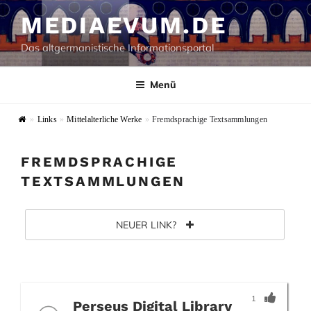
Zum
MEDIAEVUM.DE
Inhalt
springen
Das altgermanistische Informationsportal
Menü
»
Links
»
Mittelalterliche Werke
»
Fremdsprachige Textsammlungen
FREMDSPRACHIGE
TEXTSAMMLUNGEN
NEUER LINK?
1
Perseus Digital Library