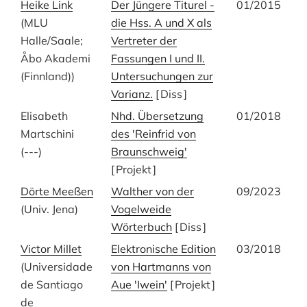
Heike Link
Der Jüngere Titurel -
01/2015
(MLU
die Hss. A und X als
Halle/Saale;
Vertreter der
Åbo Akademi
Fassungen I und II.
(Finnland))
Untersuchungen zur
Varianz.
[
Diss
]
Elisabeth
Nhd. Übersetzung
01/2018
Martschini
des 'Reinfrid von
(---)
Braunschweig'
[
Projekt
]
Dörte Meeßen
Walther von der
09/2023
(Univ. Jena)
Vogelweide
Wörterbuch
[
Diss
]
Victor Millet
Elektronische Edition
03/2018
(Universidade
von Hartmanns von
de Santiago
Aue 'Iwein'
[
Projekt
]
de