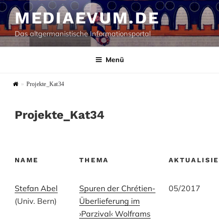
Zum
MEDIAEVUM.DE
Inhalt
springen
Das altgermanistische Informationsportal
Menü
»
Projekte_Kat34
Projekte_Kat34
NAME
THEMA
AKTUALISI
Stefan Abel
Spuren der Chrétien-
05/2017
(Univ. Bern)
Überlieferung im
›Parzival‹ Wolframs