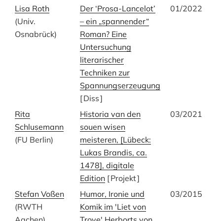
Lisa Roth
Der ‘Prosa-Lancelot’
01/2022
(Univ.
– ein „spannender“
Osnabrück)
Roman? Eine
Untersuchung
literarischer
Techniken zur
Spannungserzeugung
[
Diss
]
Rita
Historia van den
03/2021
Schlusemann
souen wisen
(FU Berlin)
meisteren, [Lübeck:
Lukas Brandis, ca.
1478], digitale
Edition
[
Projekt
]
Stefan Voßen
Humor, Ironie und
03/2015
(RWTH
Komik im 'Liet von
Aachen)
Troye' Herborts von