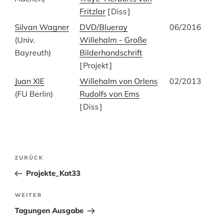
Fritzlar
[
Diss
]
Silvan Wagner
DVD/Blueray
06/2016
(Univ.
Willehalm - Große
Bayreuth)
Bilderhandschrift
[
Projekt
]
Juan XIE
Willehalm von Orlens
02/2013
(FU Berlin)
Rudolfs von Ems
[
Diss
]
Beitragsnavigation
Vorheriger
ZURÜCK
Beitrag
Projekte_Kat33
Nächster
WEITER
Beitrag
Tagungen Ausgabe