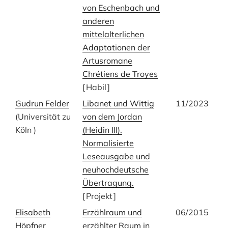
von Eschenbach und
anderen
mittelalterlichen
Adaptationen der
Artusromane
Chrétiens de Troyes
[
Habil
]
Gudrun Felder
Libanet und Wittig
11/2023
(Universität zu
von dem Jordan
Köln )
(Heidin III).
Normalisierte
Leseausgabe und
neuhochdeutsche
Übertragung.
[
Projekt
]
Elisabeth
Erzählraum und
06/2015
Höpfner
erzählter Raum in